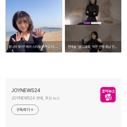
장나라 맞아? 헤어 스타일 바꾸고 더 어려진 미모...몰라볼 뻔
한예슬 "故김용호, 악한 언행 용납 안돼…안타깝고 불쌍"
JOYNEWS24
JOYNEWS24 연예, 최신 뉴스
구독하기