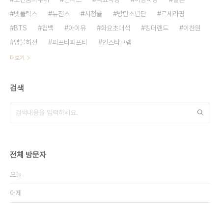
넷플릭스
뉴진스
시청률
방탄소년단
르세라핌
BTS
컴백
아이유
화요초대석
킹더랜드
이찬원
명불허전
피프티피프티
인스타그램
더보기
검색
전체 방문자
오늘
어제