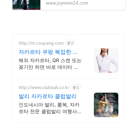
www.joynews24.com
http://m.coupang.com
광고
자카르타 쿠팡 복잡한 개
통 없이 바로
해외 자카르타, QR 스캔 또는
꽂기만 하면 바로 데이터 사
용하세요. 끊김 없는 5G 고속
데이터, 여행 내내 지도 검색,
SNS 걱정 없이 즐기세요.
http://www.clubbali.co.kr
광고
발리 자카르타 클럽발리
인도네시아 발리, 롬복, 자카
르타 전문 클럽발리 여행사,
할인항공권, 여행후기.