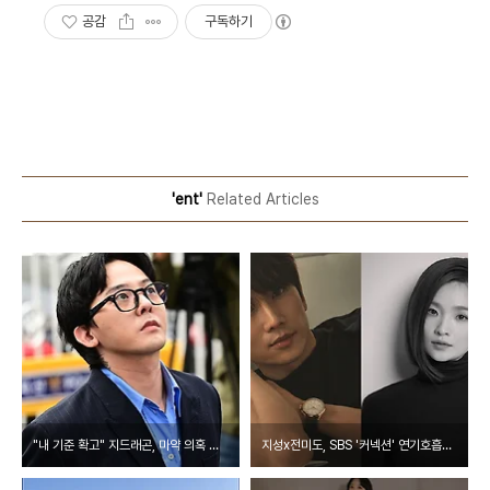
공감
구독하기
'ent'
Related Articles
"내 기준 확고" 지드래곤, 마약 의혹 벗나…경찰 수사 마무리 단계
지성x전미도, SBS '커넥션' 연기호흡…경찰과 기자 '파격변신'