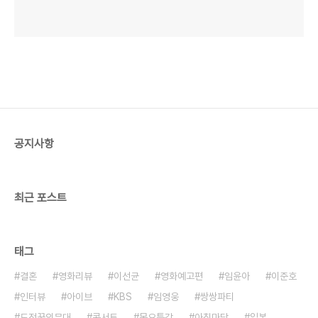
공지사항
최근 포스트
태그
결혼
영화리뷰
이선균
영화예고편
임윤아
이준호
인터뷰
아이브
KBS
임영웅
쌍쌍파티
도전꿈의무대
콘서트
목요특강
아침마당
일본