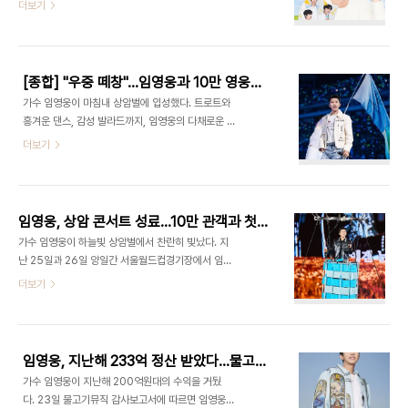
부터 16일까지 3일간 서울 마포구에 위치한 플래그
더보기
고 등에서 가장 각광받는 스타로 자리잡았다. 아이유
십 스토어에서 임영웅 생일카페를 운영한다"고 밝혔
는 2008년 데뷔 후 영화·드라마 연기, 예능 프로그
다. 이어 "생일카페를 통해 브랜드와 팬덤 간의 친
램 출연도 꾸준히 병행하는 싱어송라이터다. 임영웅
밀도를 높이고, 소비자들에게 색다른 브랜드 경험을
은 여..
제공한다는 취지"라고 전했다. 특히 생일카페에서만
[종합] "우중 떼창"…임영웅과 10만 영웅시대, 대형 노래방 된 상암벌
만나볼 수 있는 특전을 통해 팬들에게 잊지 못할 추억
가수 임영웅이 마침내 상암벌에 입성했다. 트로트와
을 선사할 예정이다. 임영웅 생일카페는 주어진 미
흥겨운 댄스, 감성 발라드까지, 임영웅의 다채로운 매
션을 수행해 스탬프를 모두 모으면 선물을 제공하는
력이 빛난 곡들이 무대를 수놓았고, '영웅시대' 팬들
더보기
스탬프 투어 형식으로 진행된다. 또한 음료와 디저트
은 폭우 속 떼창으로 화답했다. 임영웅과 10만 팬들
주문 시 메뉴에 따라 임영웅 포스터, 엽서, 스티커 등
이 월드컵경기장에서 또 하나의 추억과 역사를 아로
다채로운 특전이 증정된다. 이외에도 전시존과 포토
새기며 '더 큰 꿈'을 약속했다. 임영웅은 26일 서울
스팟 등 다양한 이벤트도 즐길 수 있다. 제주삼..
마포구 서울월드컵경기장에서 콘서트 '아임 히어로 -
임영웅, 상암 콘서트 성료…10만 관객과 첫 스타디움 입성
더 스타디움(IM HERO - THE STADIUM)'을 열
가수 임영웅이 하늘빛 상암벌에서 찬란히 빛났다. 지
고 팬들을 만났다. 빅뱅과 지드래곤, 싸이, 세븐틴 등
난 25일과 26일 양일간 서울월드컵경기장에서 임
에 이은 단독콘서트로, 솔로 가수로서는 세 번째
영웅 2024 콘서트 'IM HERO - THE
더보기
다. 임영웅은 케이스포돔, 고척스카이돔에서 '아임
STADIUM'(아임 히어로 - 더 스타디움)이 개최됐
히어로' 공연을 개최, 전국 22만여 팬들과 소통하며
다. "영웅시대, 소리 질러"라며 인사부터 건넨 임
티켓 파워를 과시했다. 이어 상징성이 있는 스타디움
영웅은 '무지개'로 오프닝 무대를 선보였고, '런던보
공연장에 입성, 또 하나의 새 역..
이'와 '보금자리', '계단말고 엘리베이터' 등으로 화려
임영웅, 지난해 233억 정산 받았다…물고기뮤직 매출액은 360억
하고 에너지 넘치는 무대를 이어갔다. 특히 임영웅은
가수 임영웅이 지난해 200억원대의 수익을 거뒀
'춤신춤왕' 면모도 제대로 뽐냈다. 댄서 립제이의 안
다. 23일 물고기뮤직 감사보고서에 따르면 임영웅은
무도 볼 수 있었던 '런던보이'를 비롯해 떼창 유발송