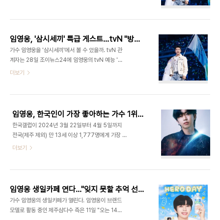
영웅은 '어쩌다뉴벤져스'를 이끄는 안정환 감독에게
소개됐고, 짧지만 강렬한 여운을 안기며 본편에 대한
도전장을 내밀 예정이다. 실제로 '축덕'(축구 덕후)
기대감을 높여왔다. 특히 지난 5월, 약 10만 명의 영
로 알려진 임영웅은 축구에 대한 사랑이 각별한 것으
웅시대와 상암벌을 하늘빛으로 물들였던 임영..
로 유명하다. 전직 축구 선수 출신으로 꾸려진 '리턴
임영웅, '삼시세끼' 특급 게스트…tvN "방송 통해 확인 부탁"(공식)
즈 FC' 구단주이자 스트라이커로 맹활약하고 있는
가수 임영웅을 '삼시세끼'에서 볼 수 있을까. tvN 관
것은 물론, 프로리그를 능가하는 KA(코리아 아마추
계자는 28일 조이뉴스24에 임영웅의 tvN 예능 '삼
어)리그까지 직접 만들어 매주 경기에도 참여하고 있
시세끼' 출연과 관련해 "방송을 통해 확인 부탁드린
더보기
다. '리턴즈 FC'는 2024 KA리그에서 15경기 12승
다"라고 밝혔다. 앞서 스포티비뉴스는 이날 임영웅
2무 1패로 리그 우승을 달성했으며, 임영웅은 15경
이 '삼시세끼' 특급 게스트로 출연하며 7월 중 촬영
기 19득점으로 대회 '득점왕'까지 차지했다. KA리
을 진행한다고 전했다. '삼시세끼'는 농촌 혹은 어촌
그 개막 첫 경기부터 ..
에서 나는 온갖 재료로 한 끼를 해결하기 위해 고군분
임영웅, 한국인이 가장 좋아하는 가수 1위…아이유·BTS TOP3
투하는 멤버들의 이야기를 다루는 프로그램이다.
한국갤럽이 2024년 3월 22일부터 4월 5일까지
2014년 첫 방송된 이후 정선, 어촌, 고창, 바다목장,
전국(제주 제외) 만 13세 이상 1,777명에게 가장 좋
산촌 등을 돌며 '자급자족 유기농 라이프'를 보여줬
아하는 가수를 물은 결과(자유응답) '임영
더보기
다. 이번 '삼시세끼' 새 시즌은 차승원과 유해진이 4
웅'(10.3%), '아이유'(IU, 9.0%), '방탄소년
년 만에 뭉친다. 평소 예능 출연이 많지 않은 임영웅
단'(BTS, 4.9%), '나훈아'(4.0%), '뉴진
이 나영석 PD, 차승원, 유해진과 어떤 케미를 완성할
스'(NewJeans, 3.5%), '장윤정'(3.4%), '진
지 기대가 쏠리고 있다. ..
성'(2.7%), '영탁', '송가인'(이상 2.4%), '블랙핑
임영웅 생일카페 연다…"잊지 못할 추억 선사"
크'(BLACKPINK, 2.2%)가 10위 안에 들었
가수 임영웅의 생일카페가 열린다. 임영웅이 브랜드
다. 2016년 데뷔한 임영웅은 2020년 TV조선 오
모델로 활동 중인 제주삼다수 측은 11일 "오는 14일
디션 프로그램 '미스터트롯' 우승 이후 공연, 방송, 광