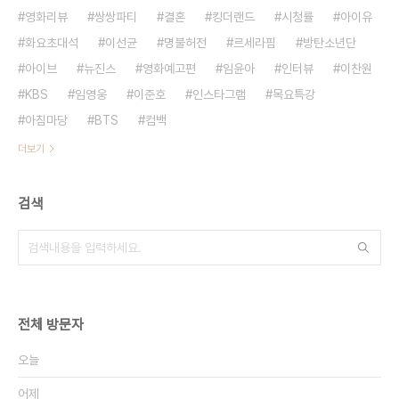
영화리뷰
쌍쌍파티
결혼
킹더랜드
시청률
아이유
화요초대석
이선균
명불허전
르세라핌
방탄소년단
아이브
뉴진스
영화예고편
임윤아
인터뷰
이찬원
KBS
임영웅
이준호
인스타그램
목요특강
아침마당
BTS
컴백
더보기
검색
전체 방문자
오늘
어제