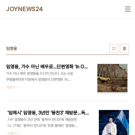
본문 바로가기
JOYNEWS24
임영웅
임영웅, 가수 아닌 배우로…단편영화 'In October' 6일 공개
가수 아닌 배우 임영웅을 드디어 만난다. 오는 6일
쿠팡플레이와 티빙에서 임영웅의 단편영화 'In
October'가 베일을 벗는다. 'In October'는 바이
더보기
러스로 황폐해진 사회가 배경이며, 주인공 영웅이 자
신에게 벌어지는 다양한 사건과 감정을 극복해나가
는 과정을 담았다. 주인공으로 연기에 도전한 임영
웅 외에도 안은진과 현봉식이 출연해 완성도를 높였
'임메시' 임영웅, 3년만 '뭉찬3' 재방문…득점왕 차지한 '축덕'(공식)
고, 권오준 감독이 연출을 맡아 쓸쓸하면서도 감성적
가수 임영웅이 3년 만에 '뭉쳐야 찬다3'에 재방문한
인 영상이 이어진다. 익산과 충주 등에서 올로케이션
다. JTBC '뭉쳐야 찬다3'에 '트롯 황태자' 임영웅이
으로 촬영된 이번 단편영화는 고품격 감성으로 큰 사
출연한다. '리턴즈 FC'의 구단주로 활약하고 있는 임
더보기
랑을 받고 있는 임영웅의 '온기' 뮤직비디오로 먼저