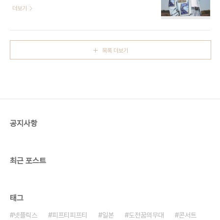
지난해 소속사 물고기뮤직으로부터 총 233억 원 가
더보기
이자 챌린지 중인
량을 지급받았다. 감사보고서에 따르면 임영웅이 물
'Home'을………… https://www.joynews24.com/view/1723568 임
고기뮤직으로부터 받은 수입은 정산금 포함 총 233
영웅, 상암 콘서트 성료…10만 관객과 첫 스타디움
억 원 수준으로 추정된다. 이는 정산금(용역비) 약
입성가수 임영웅이 하늘빛 상..
192억 원, 물고기뮤직이 아직 지급하지 않은 미지급
목록 더보기
정산금 31억 원, 임영웅 몫의 배당금 10억 원을 합친
금액이다. 임영웅이 지난 2022년 정산금과 배당
(약 7억 5000만 원)을 합쳐 143억 원 정도를 받은
것과 비교하면 87억 원 가량 늘어났다. 2015년 설
립된 물고기뮤직은 임영웅의 1인 기획사다. 임영웅과
데뷔 시절부터 함께 한 신정훈 대표를 포함해 총 직원
수는 5명이다. 임영웅이 물고..
공지사항
최근 포스트
태그
넷플릭스
피프티피프티
일본
도전꿈의무대
콘서트