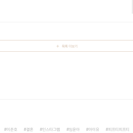
 전공했다. 노래는 취미로 그룹사운드 리드보컬로 활약했다"고 덧붙
ws24.com/view/1711270 '아침마당' 데뷔 40년 김한국 "단독 토
당' 개그맨 김한국이 "나 혼자 나오는 토크쇼는 '자니윤쇼' 이후 처음"이
송된 KB..
목록 더보기
이준호
결혼
인스타그램
임윤아
아이유
피프티피프티