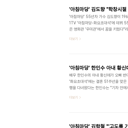
'아침마당' 김도향 "학창시절
'아침마당' 55년차 가수 김도향이 19
1TV '아침마당-화요초대석'에 데뷔 
은 영화관 '우미관'에서 꿈을 키웠다"라
봤다. 그러다 보니 영화 음악을 그냥 
더보기
학해 배우로도 데뷔했다. 그는 1969
1973년 송창식과 함께 영화 '마음은 
………… https://www.joynews24
'아침마당' 한인수 아내 황신
배우 한인수의 아내 황신애가 오빠 반대
'화요초대석'에는 결혼 51주년을 맞은
행을 다녀왔다는 한인수는 "기차 안에
다. 아내 황신애는 "남편이 저에게 
더보기
서 잘 됐다 싶어서 따라갔다"라고 전했
하니까 딴따라와 왜 만나냐며 친구를 
다른 사람은 보이지가 않더라"라고 고백
'아침마당' 김학철 "'고도를 