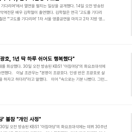
를 기다리며'에서 열연을 펼치는 일상을 공개했다. 14일 오전 방송된
는 악역전문 배우 김학철이 출연했다. 김학철은 연극 '고도를 기다리
철은 "'고도를 기다리며' 1차 서울 앵콜공연을 마치고 2차 지방 앵콜
소표도 나오지 않는다"고 했다. 김학철은 "극중 88세 신구, 84세
다. 커피 타고 물 뜨러 다닌다"라면서 "신구 선생님은 공연을 거듭할
많으니까 펄펄 날아다닌다"고 전했다.
.com/view/1719310 '아침마당' 김학철 "..
광호, 1년 딱 하루 쉬어도 행복했다"
를 회상했다. 30일 오전 방송된 KBS1 '아침마당'의 화요초대석에
출연했다. 이날 조관우는 "본명이 조광호다. 인생 반은 조광호로 살
을 하자고 하더라"라고 말했다. 이어 "속으로는 기분 나빴다. 그런데
촌스럽게 느껴진다"라고 고백했다. 조광호로 음악을 할 때를 회상한
기도 했다. 불만이 있기도 하지만, 주면 주는대로 음악하고 하라는대로
람들이 못 알아봐도 방송 보다 언더그라운드가 더 크게 느껴졌다"라며
는 않다. 모든 업소들이 문을 닫는 날..
' 불참 "개인 사정"
30일 오전 방송된 KBS1 '아침마당'의 화요초대석에는 데뷔 30주년