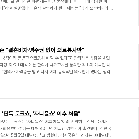
일 패널로 활약하던 이광기는 이날 불참했다. 이에 대해 김재원 아나
했다"라고 설명했다. 혼자 출연하게 된 박애리는 "광기 오라버니의 빈
것"이라고 각오를 다졌다. 조관우는 박애리의 남편인 팝핀현준과 각
을 과시했다.
4.com/view/1714186 이광기, 조관우 출연 '아침마당' 불참 "개인
했다. 30일 오전 방송된 KBS1 '아침마당'의 화요초대석에는 데뷔
 존 "결혼비자·영주권 없어 의료봉사만"
외국국적이라 돈받고 의료행위를 할 수 없다"고 안타까운 상황을 밝혔
 '아침마당-화요초대석'에는 한의사 국가고시를 통과한 최초의 미국인 나
은 "한의사 자격증을 받고 나서 이제 공식적인 의료인이 됐다는 생각
웠다"고 전했다. 어렵게 한의사가 됐지만 그는 아직 의료행위를 할
비자, 영주권이 없으면 돈받고 의료행위를 할 수 없다"라면서 "지금
의료인으로 일하는 취업비자는 따로 없다"고 덧붙였다.…………
iew/1711299 '아침마당' 한의사 나비..
 "단독 토크쇼, '자니윤쇼' 이후 처음"
 나오는 토크쇼는 '자니윤쇼' 이후 처음"이라고 밝혀 눈길을 끌었다.
침마당-화요초대석'에는 데뷔 40주년 개그맨 김한국이 출연했다. 김한국
984년 5월5일 데뷔했다"고 밝혔다. 김한국은 '노래하는 미대오빠'라