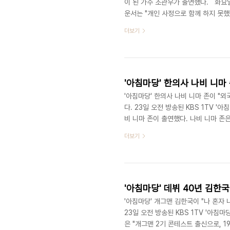
이 된 가수 조관우가 출연했다. 화요
운서는 "개인 사정으로 함께 하지 못
자리를 느끼지 못하도록 제가 해드릴 
더보기
별한 사이로, 박애리와도 남다른 친분
………… https://www.joynews2
사정"배우 이광기가 '아침마당'에 불참
30주년..
'아침마당' 한의사 나비 니마
'아침마당' 한의사 나비 니마 존이 "
다. 23일 오전 방송된 KBS 1TV
비 니마 존이 출연했다. 나비 니마 존
이 들었다"라면서 "처음엔 한자가 어려
더보기
수가 없다고. 그는 "외국국적이라 결혼
은 의료 봉사만 하고 있다. 외국인 
https://www.joynews24.com/v
'아침마당' 데뷔 40년 김한국
'아침마당' 개그맨 김한국이 "나 혼자
23일 오전 방송된 KBS 1TV '아
은 "개그맨 2기 콘테스트 출신으로, 1