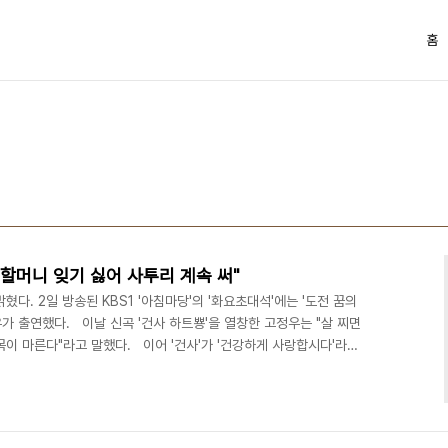
홈
 할머니 잊기 싫어 사투리 계속 써"
다. 2일 방송된 KBS1 '아침마당'의 '화요초대석'에는 '도전 꿈의
우가 출연했다. 이날 신곡 '건사 하트뿅'을 열창한 고정우는 "살 찌면
 목이 마른다"라고 말했다. 이어 '건사'가 '건강하게 사랑합시다'라는
고래가 춤추는 것 같다"라는 김재원 아나운서의 말에 "키 187에 몸
쉽지 않은데 귀엽다는 말 많이 듣는다"라고 해 웃음을 자아냈다. 또 자
우는 "사투리 고치라고 하는 분이 있는데, 제가 사투리를 쓰는 이유는
싫어서다"라고 고백..