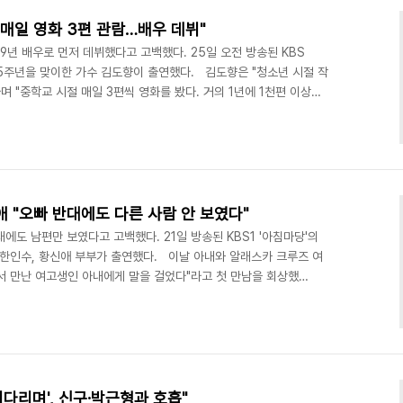
 매일 영화 3편 관람…배우 데뷔"
69년 배우로 먼저 데뷔했다고 고백했다. 25일 오전 방송된 KBS
55주년을 맞이한 가수 김도향이 출연했다. 김도향은 "청소년 시절 작
며 "중학교 시절 매일 3편씩 영화를 봤다. 거의 1년에 1천편 이상을
외웠다. 그렇게 시나리오도 썼다"고 했다. 그는 이후 연극영화과로 진
년 KBS드라마 '구룡반도'에 홍콩스파이로 출연하며 데뷔했다. 이후
푸른하늘' 등에도 출연했다.
.com/view/1734241 '아침마당' 김도향 "학..
애 "오빠 반대에도 다른 사람 안 보였다"
에도 남편만 보였다고 고백했다. 21일 방송된 KBS1 '아침마당'의
 한인수, 황신애 부부가 출연했다. 이날 아내와 알래스카 크루즈 여
서 만난 여고생인 아내에게 말을 걸었다"라고 첫 만남을 회상했
찾아왔다. 자리를 맡아놨으니까 오라고 하더라"라며 "다리도 아프고 해
다. 또 황신애는 "부모님이 아니라 오빠가 반대했다. 연예인이라고
소개시켜주겠다고 하더라"라며 "하지만 제가 남편에게 반했나 보다.
했다. 1972년에 MBC에 입사했다는 한인수는 ..
기다리며', 신구·박근형과 호흡"