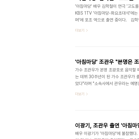
'아침마당' 배우 김학철이 연극 '고도
KBS 1TV '아침마당-화요초대석'에
며'에 포조 역으로 출연 중이다. 김학
공연에 들어간다"라며 "워낙 인기라 취
더보기
박근형 선생님과 함께 한다. 내가 막내
수록 더 건강해지고 있다. 운동량이 
………… https://www.joynews24
'아침마당' 조관우 "본명은 조
가수 조관우가 본명 조광호로 음악할 때
는 데뷔 30주년이 된 가수 조관우가 
았다"라며 "소속사에서 관우라는 예명
조관우 해보니까 와닿더라. 조광호는 
더보기
조관우는 "그때는 노래가 안 되면 맞
했다"라고 전했다. 또 그는 "저는 사
"1년 내내 쉬는 날이 딱 하루라 편하지
이광기, 조관우 출연 '아침마당
배우 이광기가 '아침마당'에 불참했다. 