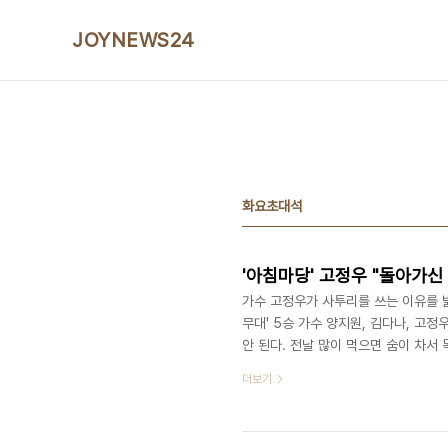
본문 바로가기
JOYNEWS24
화요초대석
'아침마당' 고정우 "돌아가신
가수 고정우가 사투리를 쓰는 이유를 밝혔
무대' 5승 가수 양지원, 김다나, 고정
안 된다. 전날 많이 먹으면 숨이 차서
뜻이라고 밝힌 고정우는 "귀여운 아기 
더보기
무게가 90kg 나가는 사람이 귀엽기 
신을 키워준 할머니 사랑을 전한 고정
돌아가신 할머니 말투와 똑같다. 잊기 