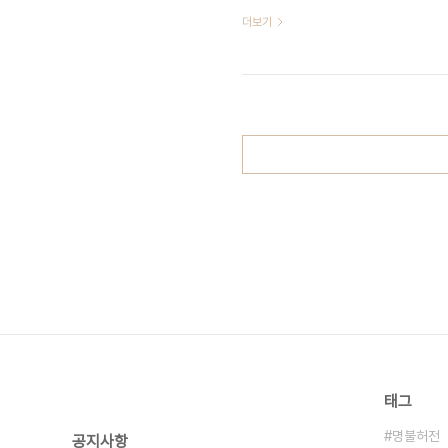
는 수식어에 대해 "미대에서 디자인을
더보기
였다.………… https://www.joyne
크쇼, '자니윤쇼' 이후 처음" '아침마
라고 밝혀 눈길을 끌었다. 23일 오전 방
태그
명불허전
공지사항