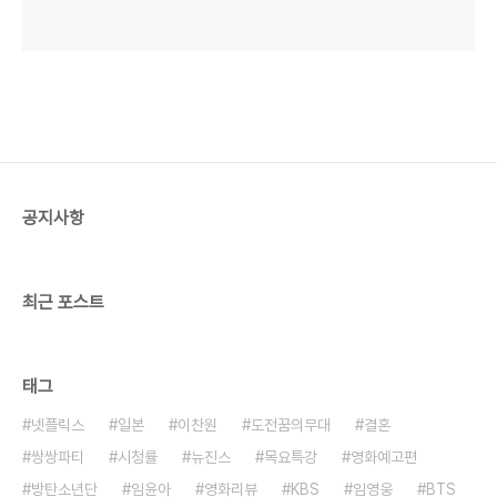
공지사항
최근 포스트
태그
넷플릭스
일본
이찬원
도전꿈의무대
결혼
쌍쌍파티
시청률
뉴진스
목요특강
영화예고편
방탄소년단
임윤아
영화리뷰
KBS
임영웅
BTS