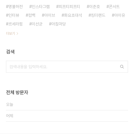
명불허전
인스타그램
피프티피프티
이준호
콘서트
인터뷰
컴백
아이브
화요초대석
킹더랜드
아이유
르세라핌
이선균
아침마당
더보기
검색
전체 방문자
오늘
어제