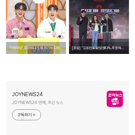
'아침마당' 포르테나가 왜 여기서 나와…오스틴킴x김성현 출격
[종합] "김동현도 망설였다"…투명해진 '피지컬:100', 더 세게 더 강하게 더 거칠게
JOYNEWS24
JOYNEWS24 연예, 최신 뉴스
구독하기