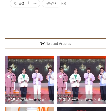
공감
구독하기
'tv'
Related Articles
'아침마당' 김재원, 포르테나 감동 라이브에 "전현무 안부럽다" 고백
'아침마당' 포르테나, '네아폴리스' 열창…아침부터 귀호강