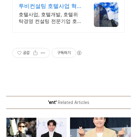
투비컨설팅 호텔사업 혁
신적인 호텔 운영
호텔사업, 호텔개발, 호텔위
탁경영 컨설팅 전문기업 호
텔사업최적화 및 수익창출컨
설팅
공감
구독하기
'ent'
Related Articles