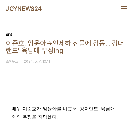
본문 바로가기
JOYNEWS24
ent
이준호, 임윤아→안세하 선물에 감동…'킹더
랜드' 육남매 우정ing
조이뉴스
2024. 5. 7. 10:11
배우 이준호가 임윤아를 비롯해 '킹더랜드' 육남매
와의 우정을 자랑했다.