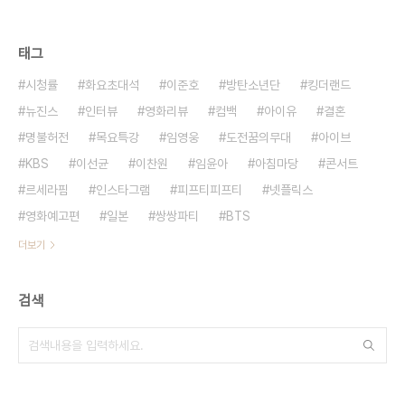
태그
시청률
화요초대석
이준호
방탄소년단
킹더랜드
뉴진스
인터뷰
영화리뷰
컴백
아이유
결혼
명불허전
목요특강
임영웅
도전꿈의무대
아이브
KBS
이선균
이찬원
임윤아
아침마당
콘서트
르세라핌
인스타그램
피프티피프티
넷플릭스
영화예고편
일본
쌍쌍파티
BTS
더보기
검색