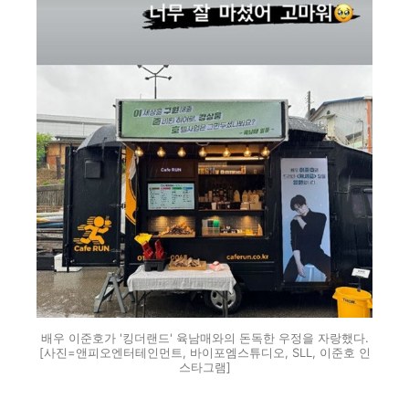
배우 이준호가 '킹더랜드' 육남매와의 돈독한 우정을 자랑했다.
[사진=앤피오엔터테인먼트, 바이포엠스튜디오, SLL, 이준호 인
스타그램]