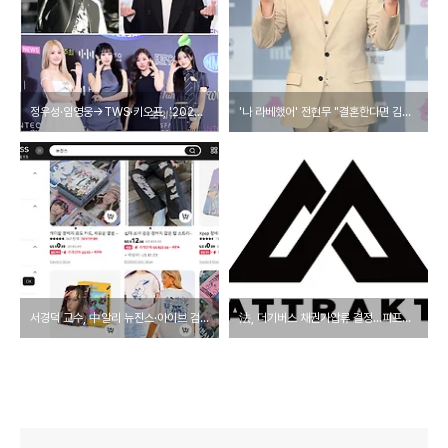
정우성·임영웅→TWS·키오프, '2024 브랜드 고객충성도 대상'
'나 라베했어' 전현무 "결혼한다면 김국진에 주례 부탁, 인생 스승"
서경덕 교수, 中알리 뉴진스·아이브 검색…"짝퉁 상품 넘쳐"
法, 더기버스 채권가압류 결정…피프티 측 "손배 금액 확장 예정"(공식)