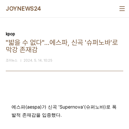
본문 바로가기
JOYNEWS24
kpop
"밟을 수 없다"…에스파, 신곡 '슈퍼노바'로
막강 존재감
조이뉴스
2024. 5. 14. 10:25
에스파(aespa)가 신곡 'Supernova'(슈퍼노바)로 폭
발적 존재감을 입증했다.