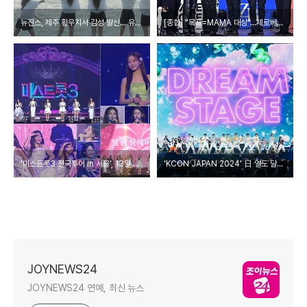
뉴진스, 제주 황우지서 감성 발산... 유투브 조회수 3000만 돌파
[종합] "목표=MAMA 대상"…제로베이스원, 청량+섹시美 '5세대 아이콘' 귀환
'미스트롯3 전국투어 in 서울', 13일 실황 공개…'조선의 사랑꾼' 결방
'KCON JAPAN 2024' 日 열도 달궜다…스타디움 입성+14만명 직관
JOYNEWS24
JOYNEWS24 연예, 최신 뉴스