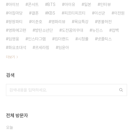
아이브
콘서트
BTS
아이유
일본
인터뷰
아침마당
결혼
KBS
피프티피프티
이선균
이찬원
쌍쌍파티
이준호
영화리뷰
목요특강
명불허전
영화예고편
방탄소년단
도전꿈의무대
뉴진스
컴백
임영웅
인스타그램
킹더랜드
시청률
넷플릭스
화요초대석
르세라핌
임윤아
더보기
검색
전체 방문자
오늘