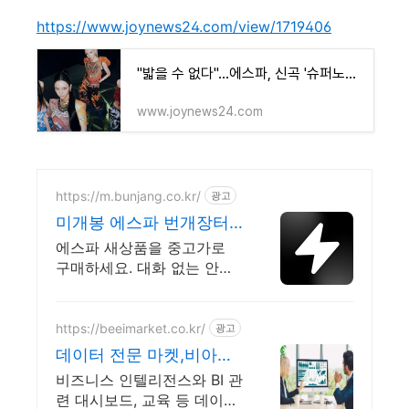
https://www.joynews24.com/view/1719406
"밟을 수 없다"…에스파, 신곡 '슈퍼노바'로 막강 존재감
www.joynews24.com
https://m.bunjang.co.kr/
광고
미개봉 에스파 번개장터
국내 최대 브랜드 중고거
에스파 새상품을 중고가로
래
구매하세요. 대화 없는 안전
결제로 간편하게! 전국 각지
에서 올라오는 전국구 최다
상품 매일 10만 개 이상의 신
https://beeimarket.co.kr/
광고
규 상품 업로드
데이터 전문 마켓,비아이
마켓 경영정보시각화능력
비즈니스 인텔리전스와 BI 관
련 대시보드, 교육 등 데이터