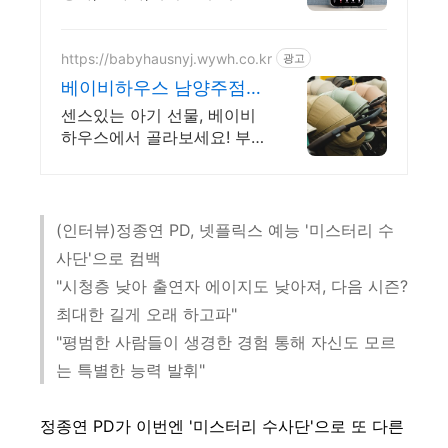
4K 스트리밍
https://babyhausnyj.wywh.co.kr
광고
베이비하우스 남양주점
아이를 위한 최고의 공간
센스있는 아기 선물, 베이비
하우스에서 골라보세요! 부모
님의 마음으로 준비한 국내
최대 규모의 유아동 전문 매
장 베이비하우스!
(인터뷰)정종연 PD, 넷플릭스 예능 '미스터리 수
사단'으로 컴백
"시청층 낮아 출연자 에이지도 낮아져, 다음 시즌?
최대한 길게 오래 하고파"
"평범한 사람들이 생경한 경험 통해 자신도 모르
는 특별한 능력 발휘"
정종연 PD가 이번엔 '미스터리 수사단'으로 또 다른