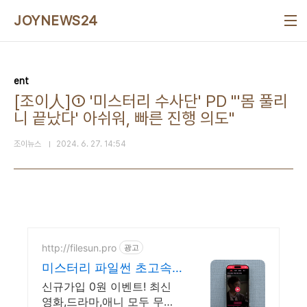
본문 바로가기
JOYNEWS24
ent
[조이人]① '미스터리 수사단' PD "'몸 풀리
니 끝났다' 아쉬워, 빠른 진행 의도"
조이뉴스
2024. 6. 27. 14:54
http://filesun.pro
광고
미스터리 파일썬 초고속,
4K 실시간 보기!
신규가입 0원 이벤트! 최신
영화,드라마,애니 모두 무료!