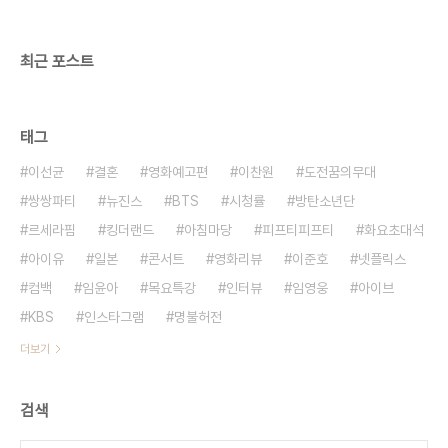
최근 포스트
태그
이선균
결혼
영화예고편
이찬원
도전꿈의무대
쌍쌍파티
뉴진스
BTS
시청률
방탄소년단
르세라핌
킹더랜드
아침마당
피프티피프티
화요초대석
아이유
일본
콘서트
영화리뷰
이준호
넷플릭스
컴백
임윤아
목요특강
인터뷰
임영웅
아이브
KBS
인스타그램
명불허전
더보기
검색