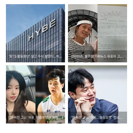
'BTS 활동중단' 알고 주식 팔았다…하이브 전 직원들 기소
팝핀현준, 불륜설 가짜뉴스 유포자 고소 "명예훼손, 선처없다"
'전 여친 고소' 허웅, 인플루언서 유혜원과 열애설
'전 여친 고소' 허웅…'돌싱포맨' 정상방송되나 "논의중"