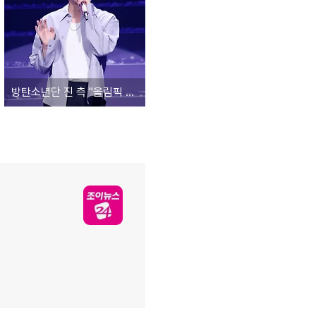
방탄소년단 진 측 "올림픽 성화봉송 참여, 화합·평화 전한다"(공식)