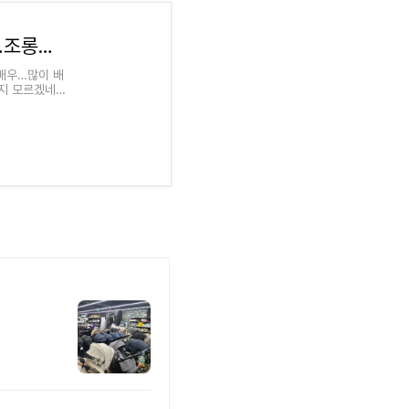
[조이人]② '나대신꿈' 이준영 "별명은 왕자님…조롱인지 장난인지"
 배우…많이 배
인지 모르겠네