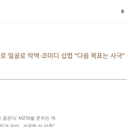
홈
멜로 얼굴로 악역·코미디 섭렵 "다음 목표는 사극"
 꿈꾼다' MZ재벌 문차민 역
차민과 닮아…성공한 삶 만족"