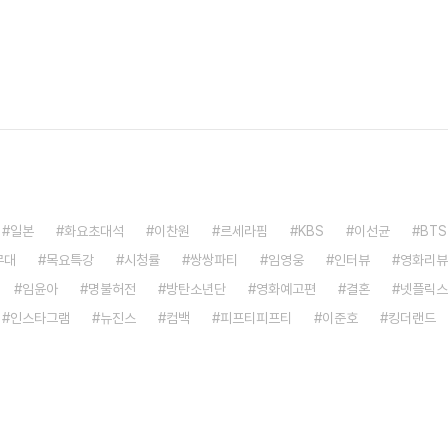
일본
화요초대석
이찬원
르세라핌
KBS
이선균
BTS
무대
목요특강
시청률
쌍쌍파티
임영웅
인터뷰
영화리뷰
임윤아
명불허전
방탄소년단
영화예고편
결혼
넷플릭스
인스타그램
뉴진스
컴백
피프티피프티
이준호
킹더랜드