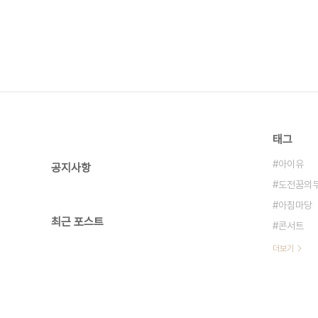
태그
아이유
공지사항
도전꿈의
아침마당
최근 포스트
콘서트
더보기