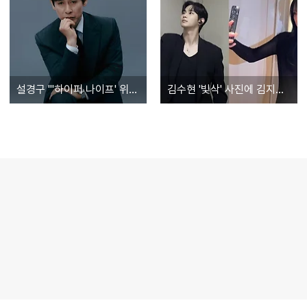
설경구 "'하이퍼 나이프' 위해 10kg 감량, 박은빈 '돌풍' 공개 후 문자"
김수현 '빛삭' 사진에 김지원과 럽스타그램 의혹