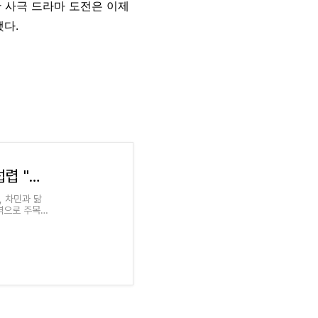
만 사극 드라마 도전은 이제
했다.
[조이人]① 이준영, 멜로 얼굴로 악역·코미디 섭렵 "다음 목표는 사극"
, 차민과 닮
악역으로 주목을