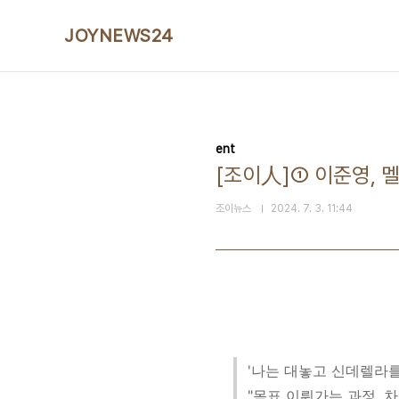
본문 바로가기
JOYNEWS24
ent
[조이人]① 이준영, 
조이뉴스
2024. 7. 3. 11:44
'나는 대놓고 신데렐라를
"목표 이뤄가는 과정, 