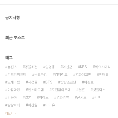
공지사항
최근 포스트
태그
뉴진스
명불허전
임영웅
이선균
KBS
화요초대석
피프티피프티
목요특강
킹더랜드
영화예고편
인터뷰
르세라핌
시청률
BTS
방탄소년단
이준호
아침마당
인스타그램
도전꿈의무대
결혼
넷플릭스
임윤아
일본
아이브
영화리뷰
콘서트
컴백
쌍쌍파티
이찬원
아이유
더보기