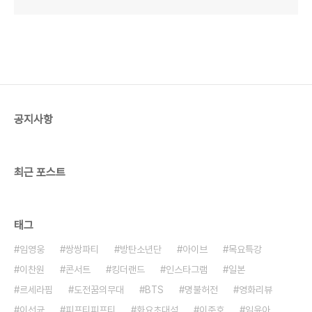
공지사항
최근 포스트
태그
임영웅
쌍쌍파티
방탄소년단
아이브
목요특강
이찬원
콘서트
킹더랜드
인스타그램
일본
르세라핌
도전꿈의무대
BTS
명불허전
영화리뷰
이선균
피프티피프티
화요초대석
이준호
임윤아