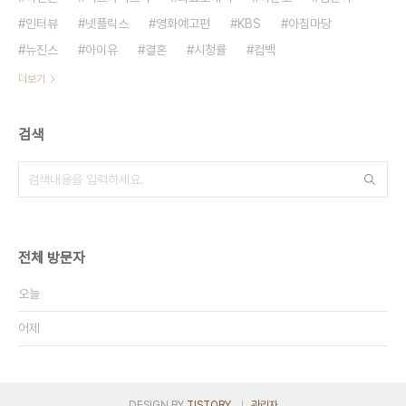
인터뷰
넷플릭스
영화예고편
KBS
아침마당
뉴진스
아이유
결혼
시청률
컴백
더보기
검색
전체 방문자
오늘
어제
DESIGN BY
TISTORY
관리자