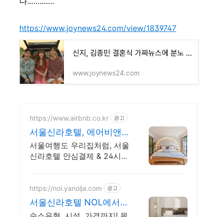
다.…………
https://www.joynews24.com/view/1839747
신지, 김종민 결혼식 가짜뉴스에 분노 "지긋지긋해, 그만 좀 해라"
www.joynews24.com
https://www.airbnb.co.kr
광고
서울신라호텔, 에어비앤
비 서울 감성 스테이
서울여행도 우리집처럼, 서울
신라호텔 안심결제 & 24시간
고객지원! 혼자 여행, 신나는
파티, 가족과의 편안한 휴식
까지, 에어비앤비에서 만나보
https://nol.yanolja.com
광고
세요.
서울신라호텔 NOL에서
예약 매일 NOL DRAW 추
숙소유형, 시설, 가격까지! 원