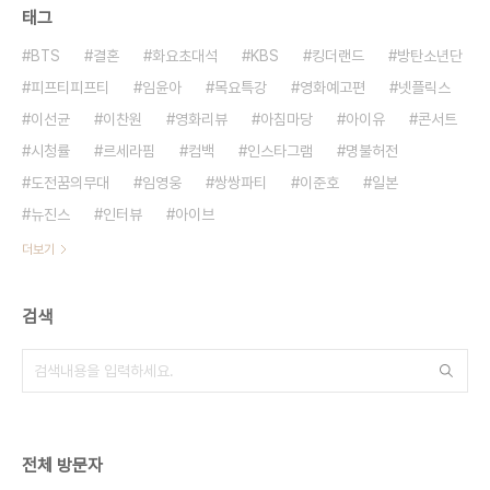
태그
BTS
결혼
화요초대석
KBS
킹더랜드
방탄소년단
피프티피프티
임윤아
목요특강
영화예고편
넷플릭스
이선균
이찬원
영화리뷰
아침마당
아이유
콘서트
시청률
르세라핌
컴백
인스타그램
명불허전
도전꿈의무대
임영웅
쌍쌍파티
이준호
일본
뉴진스
인터뷰
아이브
더보기
검색
전체 방문자