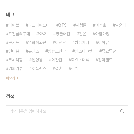
태그
아이브
피프티피프티
BTS
시청률
이준호
임윤아
도전꿈의무대
KBS
명불허전
일본
아침마당
콘서트
영화예고편
이선균
쌍쌍파티
아이유
인터뷰
뉴진스
방탄소년단
인스타그램
목요특강
르세라핌
임영웅
이찬원
화요초대석
킹더랜드
영화리뷰
넷플릭스
결혼
컴백
더보기
검색