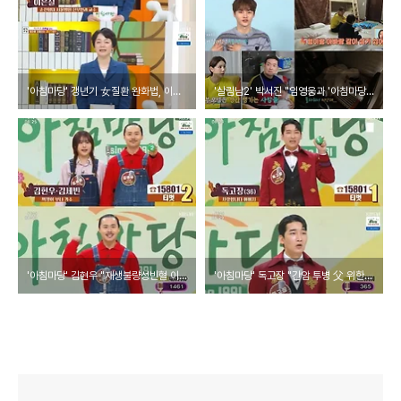
'아침마당' 갱년기 女질환 완화법, 이은실 교수 호르몬 보충 말고 또 있다
'살림남2' 박서진 "임영웅과 '아침마당' 인연…PD 뿌듯해해"
'아침마당' 김현우 "재생불량성빈혈 이겨낸 싱글대디, 딸과 가수 활동"
'아침마당' 독고장 "간암 투병 父 위한 간이식, 겁나고 괴로워" 고백