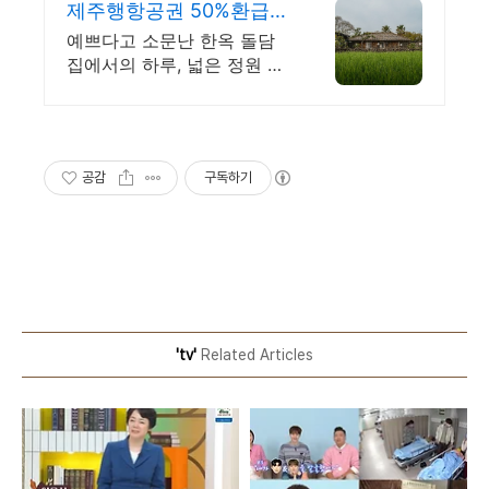
제주행항공권 50%환급숙
소 대가족형 감성돌집 8인
예쁘다고 소문난 한옥 돌담
까지
집에서의 하루, 넓은 정원 완
벽한 프라이빗, 돌담 자쿠지
넓고 탁트인 평상 뷰, 감성주
점 스타일 별도 전용 다이닝
공간, 침실3, 욕실2,
공감
구독하기
'tv'
Related Articles