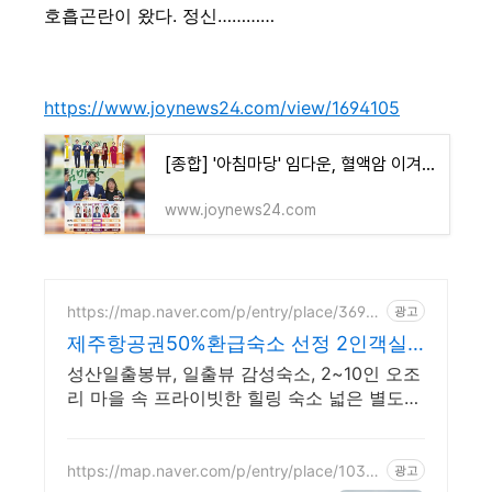
호흡곤란이 왔다. 정신…………
https://www.joynews24.com/view/1694105
[종합] '아침마당' 임다운, 혈액암 이겨내고 '도전 꿈의 무대' 3승
www.joynews24.com
https://map.naver.com/p/entry/place/3695
광고
7739
제주항공권50%환급숙소 선정 2인객실
부터 10인객실 구성
성산일출봉뷰, 일출뷰 감성숙소, 2~10인 오조
리 마을 속 프라이빗한 힐링 숙소 넓은 별도
전용식당 공간, 올레길2코스 바로 옆, 트레킹
후 힐링에 좋은 숙소
https://map.naver.com/p/entry/place/1034
광고
285532