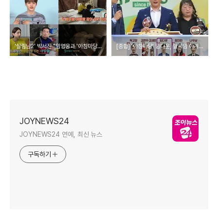
'살림남2' 박서진 "임영웅과 '아침마당' 인연…PD 뿌듯해해"
[종합] '아침마당' 임다운, 혈액암 이겨내고 '도전 꿈의 무대' 3승
JOYNEWS24
JOYNEWS24 연예, 최신 뉴스
구독하기