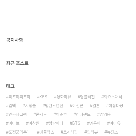
공지사항
최근 포스트
태그
피프티피프티
KBS
영화리뷰
명불허전
화요초대석
컴백
시청률
방탄소년단
이선균
결혼
아침마당
인스타그램
콘서트
이준호
킹더랜드
임영웅
아이브
이찬원
쌍쌍파티
BTS
임윤아
아이유
도전꿈의무대
넷플릭스
르세라핌
인터뷰
뉴진스