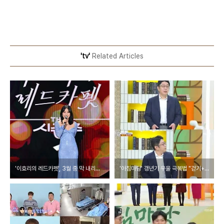
'tv'
Related Articles
'이효리의 레드카펫', 3월 중 막 내리나…KBS "확인불가, 협의중"
'아침마당' 갱년기 우울 극복법 "걷기+명상+요가, 큰 도움 받을 것"