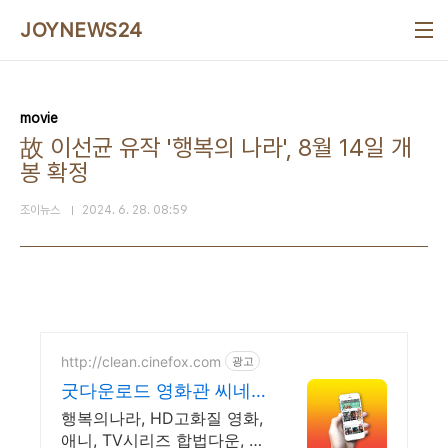
본문 바로가기
JOYNEWS24
movie
故 이선균 유작 '행복의 나라', 8월 14일 개
봉 확정
조이뉴스
2024. 6. 28. 08:59
http://clean.cinefox.com
광고
굿다운로드 영화관 씨네
폭스
행복의나라, HD고화질 영화,
애니, TV시리즈 합법다운, 스