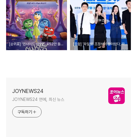
[순위표] '인사이드 아웃2', 452만 돌파…'핸섬가이즈' 4위 출발
[종합] '파일럿' 조정석이 돌아왔다, 파격 여장 코믹 완결판
JOYNEWS24
JOYNEWS24 연예, 최신 뉴스
구독하기