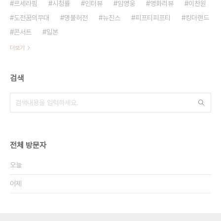
르세라핌
시청률
인터뷰
임영웅
영화리뷰
이찬원
도전꿈의무대
명불허전
뉴진스
피프티피프티
킹더랜드
콘서트
일본
더보기
검색
전체 방문자
오늘
어제