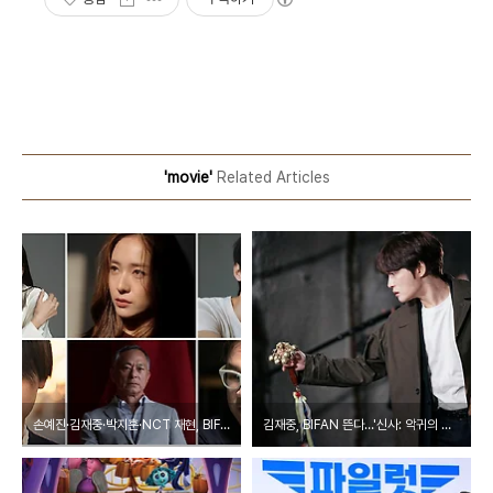
'movie'
Related Articles
손예진·김재중·박지훈·NCT 재현, BIFAN 레드카펫 빛낸다
김재중, BIFAN 뜬다…'신사: 악귀의 속삭임' 국내 첫 상영