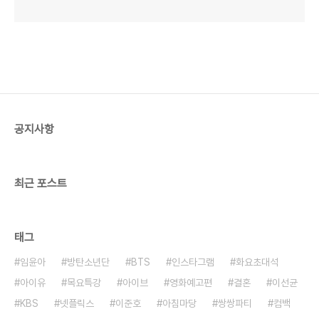
공지사항
최근 포스트
태그
임윤아
방탄소년단
BTS
인스타그램
화요초대석
아이유
목요특강
아이브
영화예고편
결혼
이선균
KBS
넷플릭스
이준호
아침마당
쌍쌍파티
컴백