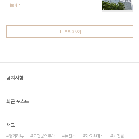
'FESTA'는 방탄소년단이 매년 데뷔일(6월 13일)을
더보기
장해 오랜만에 해후했다. 슈가의 모습은 보이지 않았
기념해 팬들과 함께 즐기는 축제다. 특히 '2024
다. 방탄소년단 멤버들은
FESTA'를 맞아 11~30일 서울 용산에 위치한 하이
………… https://www.joynews24.com/view/1729474 [조
브 사옥은 외부 래핑이 진행된다. 건물 외부에는 '아.
이NOW] 진 전역 현장에 모인..
포.방.포'(아미 포에버 방탄소년단 포에버)라는 문구
목록 더보기
가 입혀진다. 사옥 래핑 아이디어는 물론 문구까지 멤
버들과 회사가 함께 고안했다는 점에서 더욱 뜻깊은
이벤트가 될 전망이다. 앞서 방탄소년단은 미공개
단체 사진을 오픈하고, 데뷔 후 첫 단독 콘서트부터
최초의 스타디움 투어 실황을 함께 감상하는 '방에서
즐기는 방탄소년단 콘서트'(BTS ONLINE
CONCERT WEEKEND)를..
공지사항
최근 포스트
태그
영화리뷰
도전꿈의무대
뉴진스
화요초대석
시청률