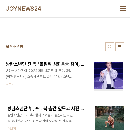
본문 바로가기
JOYNEWS24
방탄소년단
방탄소년단 진 측 "올림픽 성화봉송 참여, 화합·평화 전한다"(공식)
방탄소년단 진이 '2024 파리 올림픽'에 뜬다. 3일
(이하 한국시간) 소속사 빅히트 뮤직은 “방탄소년단
진이 7월 27일 개최되는 '2024 파리 하계 올림픽'
더보기
성화봉송 주자로 나선다”라고 밝혔다. 구체적인 일정
은 공개되지 않았으나 진은 성화봉송에 참여해 '화
합'과 '평화'의 메시지를 전파할 전망이다. 진이 속
한 방탄소년단은 '21세기 팝 아이콘'으로 불리며 대
방탄소년단 뷔, 포토북 출간 앞두고 사진 공개...'장꾸미+섹시미' 반전 매력 심쿵
중 음악계에 한 획을 그었다. 명실상부한 글로벌 아티
방탄소년단 뷔가 섹시함과 귀여움이 공존하는 사진
스트로서 입지를 다져온 방탄소년단은 두 차례의
을 공개했다. 26일 뷔는 자신의 SNS에 발간을 앞둔
UN 총회 연설, 지난 2017년부터 유니세프한국위원
포토북 사진 일부를 공개했다. 공개된 사진에는 상
더보기
회와 이어온 'LOVE MYSELF' 캠페인 등을 통해 선