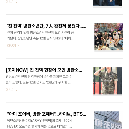
분쟁을 벌인 이후 첫 근황 공개라는 점에서 화제
더보기
고 등에서 가장 각광받는 스타로 자리잡았다. 아이유
다. 방 의장은 13일 자신의 인스타그램 계정에 방탄
는 2008년 데뷔 후 영화·드라마 연기, 예능 프로그
소년단 진과 함께 찍은 사진을 공개하며 "성공적인
램 출연도 꾸준히 병행하는 싱어송라이터다. 임영웅
복귀를 축하한다"는 글을 게재했다. 사진에서 진은
은 여..
정장 차림에 손에는 꽃다발을 들고 있다. 방 의장은
'진 전역' 방탄소년단, 7人 완전체 뭉쳤다…"다녀왔습니다"
하얀색 셔츠와 청바지 차림으로 환하게 웃고 있다. 특
진의 전역에 맞춰 방탄소년단 완전체 모임 사진이 공
히 방 의장의 목에 걸린 행사 비표가 눈길을 끈다. 방
개됐다. 방탄소년단 측은 12일 공식 SNS에 "다녀왔
의장이 진의 팬 이벤트에 참석해 촬영한 사진임을 짐
습니다"라는 글과 함께 방탄소년단 전원이 모인 사진
더보기
작케 한다. 진은 지난 12일 만기 전역했으며, 다음
을 게재했다. 군복을 입고 전역의 기쁨을 누리는 진
날인 13일 전역 첫 행사를 진행했다. 진은 서울 송파
의 주변으로 현재 군 복무 중인 멤버들이 옹기종기 모
구 잠실실내체육관에서 개최된 팬 이벤트 '2024년
여 있다. 전역 현장에는 함께 하지 못했던 슈가도 자
6월 13일의 석진, 날씨 맑음'에 ..
리하고 있어 눈길을 끈다. 진은 12일 오전 경기도
[조이NOW] 진 전역 현장에 모인 방탄소년단…RM, 색소폰 불며 축하
연천군 육군 5사단 신병교육대에서 1년 6개월 간 복
방탄소년단 진의 전역 현장에 슈가를 제외한 그룹 전
무를 마무리하고 전역했다. 진은 12일 오전 8시 40
원이 모였다. 진은 12일 경기도 연천군에 위치한 제5
분께 모습을 드러내 함께 군 생활을 했던 동료들과 뜨
보병사단에서 신병교육대 조교로 군 생활을 마친 뒤
더보기
거운 포옹을 나눴다. 진은 오랜 시간 동고동락했던 동
만기 전역했다. 진은 오전 8시 40분께 모습을 드
료들과 포옹하며 눈물을 흘리기도 했다. 이 자리에는
러내 함께 군 생활을 했던 동료들과 뜨거운 포옹을 나
방탄소년단 슈가를 제외한 멤버들이 함께 해 축하를
누며 전역했다. 진은 오랜 시간 동고동락했던 동료들
건넸다. 한편 진은 전역 다음 날..
과 포옹하며 눈물을 흘리기도 했다. 이후 진이 부대
"아미 포에버, 방탄 포에버"…하이브, BTS 데뷔일 맞아 사옥 래핑
밖으로 나와 거수경례를 하며 취재진 앞에서 전역을
방탄소년단과 아미(ARMY.팬덤명)의 축제 '2024
알리자, 방탄소년단 멤버들이 등장했다. RM과 제이
FESTA' 오프라인 행사가 이틀 앞으로 다가왔다.
홉은 사복 차림으로, 지민 뷔 정국은 군복을 입고 등