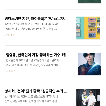
의를 탈의한 채 장꾸미 가득한 표정을 짓고 있는 뷔의
한 영향력을 실천하고 있다. 한편 '2024 파리 하계
모습이 담겼다. 귀여운 표정과 상반되는 탄탄한 근육
올림픽' 성화봉송은 지난 4월 그리스 올림피아에서
이 눈길을 사로잡는다. 한편, 뷔는 오는 7월 9일
시작되었으며 개최 당일까지 ..
포토북 'TYPE 1'을 발간할 예정이다. 이번 포토북은
방탄소년단 지민, 타이틀곡은 'Who'…28일 선공개곡 발표(공식)
군 입대 전 촬영한 것으로, 바쁜 일상을 떠나 잠시 혼
방탄소년단 지민의 솔로 2집 'MUSE'의 타이틀곡은
자만의 시간을 보내는 뷔의 모습을 담고 있다.
'Who'이다. 지민은 21일 0시(이하 한국시간) 방탄
………… https://www.joynews24.com/view/1735694 방
소년단 공식 SNS에 신보 'MUSE'의 트랙리스트를
더보기
탄소년단 뷔, 포토북 출간 앞두고 사진 공개...'장꾸미
게재했다. 각양각색의 카세트 테이프 이미지로 구성
+섹시미' 반전 매력 심쿵방탄소년단 뷔가 섹시함과
된 트랙리스트에 따르면, 'MUSE'에는 'Rebirth
귀여움이 공존하는 사진을 공개했다. 26일 뷔는 자..
(Intro)', 'Interlude : Showtime', 'Smeraldo
Garden Marching Band (feat. 로꼬)', 'Slow
임영웅, 한국인이 가장 좋아하는 가수 1위…아이유·BTS TOP3
Dance (feat. Sofia Carson)', 'Be Mine',
한국갤럽이 2024년 3월 22일부터 4월 5일까지
'Who', 'Closer Than This' 등 총 7곡이 담긴다.
전국(제주 제외) 만 13세 이상 1,777명에게 가장 좋
지민은 6곡의 작사·작곡에 참여해 하고 싶은 이야기
아하는 가수를 물은 결과(자유응답) '임영
더보기
를 진솔하게 풀어냈다. 지난 2023년 3월 공개된
웅'(10.3%), '아이유'(IU, 9.0%), '방탄소년
지민의 첫 솔로 앨범 'FACE'가 온전한 '나..
단'(BTS, 4.9%), '나훈아'(4.0%), '뉴진
스'(NewJeans, 3.5%), '장윤정'(3.4%), '진
성'(2.7%), '영탁', '송가인'(이상 2.4%), '블랙핑
방시혁, '전역' 진과 활짝 "성공적인 복귀 축하"…민희진과 분쟁 후 첫 SNS
크'(BLACKPINK, 2.2%)가 10위 안에 들었
방시혁 하이브 의장이 그룹 방탄소년단(BTS) 멤버
다. 2016년 데뷔한 임영웅은 2020년 TV조선 오
진의 전역을 축하했다. 민희진 어도어 대표와 경영권
디션 프로그램 '미스터트롯' 우승 이후 공연, 방송, 광