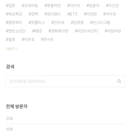
일본
르세라핌
명불허전
아이브
임윤아
이선균
목요특강
컴백
킹더랜드
BTS
이찬원
아이유
쌍쌍파티
넷플릭스
인터뷰
임영웅
인스타그램
방탄소년단
KBS
영화예고편
피프티피프티
아침마당
결혼
이준호
콘서트
더보기
검색
전체 방문자
오늘
어제