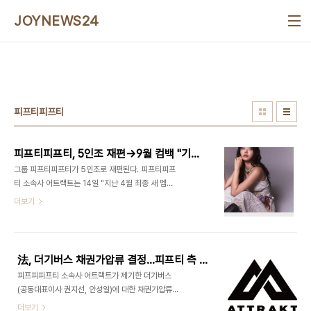
본문 바로가기
JOYNEWS24
피프티피프티
피프티피프티, 5인조 재편→9월 컴백 "기적같은 기회"(전문)
그룹 피프티피프티가 5인조로 재편된다. 피프티피프
티 소속사 어트랙트는 14일 "지난 4월 최종 새 멤버
4인을 확정했고 키나를 포함한 5인조로 새롭게 출발
더보기
할 예정"이라 공식 입장을 밝혔다. 어트랙트는 "피
프티 피프티의 새로운 소식과 컴백을 기다려 주시는
분들이 많다는 것을 잘 알고 있으나 앨범 제작의 퀄리
티와 글로벌 마케팅을 위한 물리적인 시간들이 필요
法, 더기버스 채권가압류 결정…피프티 측 "손배 금액 확장 예정"(공식)
하다"며 "완성도 높은 모습을 보여 드리기 위해 약속
피프피피프티 소속사 어트랙트가 제기한 더기버스
드린 6월이 아닌 9월 컴백으로 준비하는 중"이라 설
(공동대표이사 권지선, 안성일)에 대한 채권가압류
명했다. 이어 소속사는 "기적처럼 얻어진 시간과 기
신청을 법원이 받아들였다. 어트랙트 측은 7일 "소송
더보기
회라는 것을 너무나 잘 알고 있습니다. 그 기대에 부