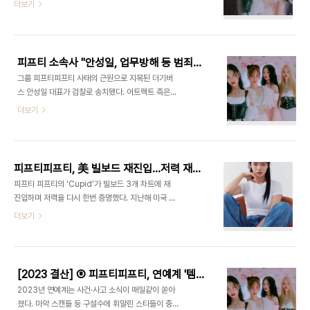
진에게 중징계를 내렸다. 방심위 방송심의소위원회
더보기
다'는 피프티피프티 멤버들이 어트랙트를 상대로 전
는 20일 SBS '그것이 알고싶다' 피프티피프티 편에
속계약 효력정지 가처분 신청을 제기한 뒤 재판을 앞
대해 제작진 의견진술을 결정했다. 이는 중징계에 해
두고 편성된 바 있다. 이에 방심위 측은 "'그알' 방송
당하는 법정제재를 전제로 한다. 이 방송은 내부 고발
이 법원의 판단에 영향을 미칠 것이라 생각하지 못했
자 대역 재연을 고지하지 않아 시청자가 실제 인물로
냐..
피프티 소속사 "안성일, 업무방해 등 범죄혐의 인정돼 검찰 송치"
오인할 수 있게 하고, 대중문화 산업을 카지노 테이블
그룹 피프티피프티 사태의 근원으로 지목된 더기버
과 칩으로, 소속사와 제작자를 도박꾼으로 비유해 명
스 안성일 대표가 검찰로 송치됐다. 어트랙트 측은
예를 훼손했으며, 사건과 무관한 타 가수를 언급해 이
16일 "최근 서울 강남경찰서로부터 '안성일을 업무
더보기
들의 명예를 실추시켰다는 이유로 민원이 제기된 바
방해·전자기록등손괴로 고소한 사건은 범죄혐의가
있다. 이와 관련, 방심위 측은 "사회적으로 큰 파장이
인정되어 송치(불구속) 했다'라는 통지문을 받았
일었던 내용이다. 관계자를 직접 불러 진술을 들을 필
다"라고 밝혔다. 소속사 관계자는 "더기버스 안성일
요가 있다"고 밝혔다. 한편 '그것이 알고싶다..
대표/프로듀서를 고소한지 8개월만에 첫 경찰조사가
피프티피프티, 美 빌보드 재진입…저력 재입증
나왔다"며 "지난해 7월 7일 추가로 업무상횡령, 사
피프티 피프티의 'Cupid'가 빌보드 3개 차트에 재
문서위조 및 위조사문서행사 혐의로 고소한 사건도
진입하며 저력을 다시 한번 증명했다. 지난해 미국 빌
계속 수사중이니 향후 안성일의 범죄혐의가 추가로
보드 차트에서 'Bubbling Under Hot 100' 차트
더보기
드러날 것으로 확신한다"라고 전했다. 앞서 어트랙트
데뷔 후 최단일 진입, 'Hot 100' 차트 데뷔 후 최단
는 지난해 6월 27일 더기버스 안성일 대표를 업무방
일 진입 및 걸그룹 최장기간 진입 등 신기록을 대거
해, 전자기록등손괴, 업무상배임 혐의로 강남경찰서
수립하며 K팝의 역사를 새롭게 쓴 FIFTY FIFTY(피
에 고소장을 접수한 바 있다. 피프티 피프티는 지난해
프티 피프티)의 'Cupid'가 빌보드에 다시 재진입하
6월 어트랙트가 정..
[2023 결산] ⑧ 피프티피프티, 연예계 '템퍼링 사태' 경종…충격적 분쟁
며 글로벌 팬들의 꾸준한 사랑을 보여주고 있다. 이번
2023년 연예계는 사건·사고 소식이 매일같이 쏟아
에 FIFTY FIFTY(피프티 피프티)가 진입한 차트는
졌다. 마약 스캔들 등 구설수에 휘말린 스타들이 충격
총 세 개다. '월드 디지털송 세일즈(World Digital