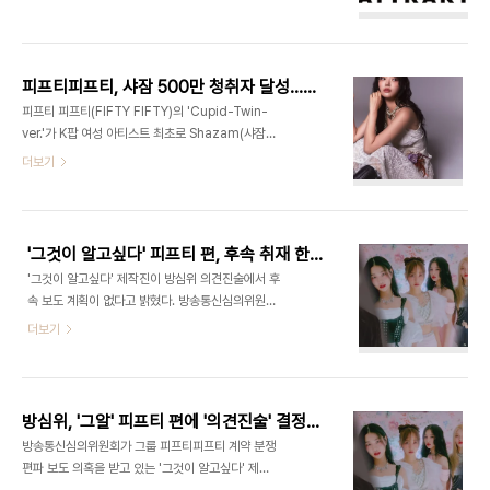
대리인 법무법인 서정을 통해 서울중앙지방법원에
응할 수 있도록 정식 앨범 발매 전에 피프티 피프티만
제기한 더기버스 불법행위로 인한 손해배상청구권
의 색깔을 보여 드릴 선공개 곡도 선보일 예정"이라
일부에 대한 예금채권가압류 신청이 지난달 24일 결
며 다양한 사전 프로모션을 예고했다. 아래는..
정이 났다"라고 밝혔다. 앞서 어트랙트는 지난해 9
피프티피프티, 샤잠 500만 청취자 달성…K팝 女가수 최초
월 27일 더기버스와 소속 임직원을 불법행위 및 채
피프티 피프티(FIFTY FIFTY)의 'Cupid-Twin-
무불이행으로 인한 손해배상을 청구하는 내용의 본
ver.'가 K팝 여성 아티스트 최초로 Shazam(샤잠)
안소송을 제기하여 계속 중에 있는데 이번 예금채권
500만 청취를 돌파했다. 최근 피프티 피프티의
더보기
가압류 신청은 10억 원의 손해배상청구권에 대한 보
'Cupid-Twin-ver.'이 글로벌 음원 검색 플랫폼 '샤
전 차원이다. 당시 손해배상청구 금액은 일부 금액을
잠'에서 500만 청취자를 달성하며 글로벌 인기를
청구한 것이며 추후 재판 과정에서 손해배상 청구 금
입증했다. 이는 한국 여성 아티스트 중 최고 기록으
액을 더욱 크게 확장할 예정이라고 밝힌 바 있다. 어
로, 앞서 K팝 그룹 중 500만을 달성한 아티스트는
트랙트의 소송대리..
'그것이 알고싶다' 피프티 편, 후속 취재 한다더니…어이없는 취소
방탄소년단이 유일하다. 샤잠은 1억명 이상의 유저를
'그것이 알고싶다' 제작진이 방심위 의견진술에서 후
보유한 전 세계에서 가장 인기 있는 음악 검색 앱이
속 보도 계획이 없다고 밝혔다. 방송통신심의위원회
다. 곡을 검색하면 타이틀과 함께 해당 곡이 샤잠된
방송심의소위원회는 5일 서울 양천구 한국방송회관
더보기
횟수를 보여준다. 이를 바탕으로 각 지역의 유저들이
에서 회의를 열고 그룹 피프티피프티 전속계약 분쟁
제일 많이 찾았는지 지도에 표시해주는 등 다양한 통
사태를 다룬 SBS '그것이 알고싶다' 제작진 의견진
계를 제공한다. 'Cupid-Twin-ver.'는 2023년 2
술을 들었다. '그것이 알고싶다' 한재신 CP는 "해당
월 발매된..
사안에 대해 공평하게 담으려 노력했으나 제작에 있
방심위, '그알' 피프티 편에 '의견진술' 결정 중징계
어 섬세함이 부족했다. 멤버들 편지로 감정적인 보도
방송통신심의위원회가 그룹 피프티피프티 계약 분쟁
를 한 게 시청자 마음을 상하게 했다. 다시는 이런 일
편파 보도 의혹을 받고 있는 '그것이 알고싶다' 제작
이 없도록 하겠다"고 밝혔다. 당시 '그것이 알고싶