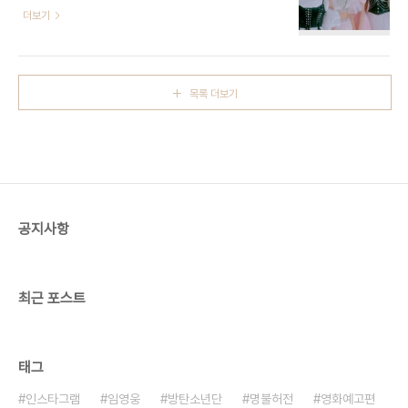
과 실망을 자아냈고, 우리 곁을 떠난 스타들로 슬픔에
더보기
Song Sales)' 9위, 월드 앨범(World Album)'
젖었다. 핑크빛 열애와 결혼 결실로 축하를 받았고,
15위, '글로벌 200(Global 200 Excl U.S.)'
결별과 이혼으로 놀라움을 안겼다. 가요계는 팀 탈퇴
197위까지 두루..
와 해체, 재계약 소식이 끊이질 않았고, 꽁꽁 얼어붙
은 극장가지만 관객의 발길을 재촉한 영화들도 탄생
목록 더보기
했다. 올 한 해를 떠들썩하게 만들었던 연예계 뉴스를
짚어봤다.[편집자주] 올해 가요계를 '뒤집을 뻔한' 신
인이 있었다. '큐피드'가 전세계 쇼츠를 강타하고 단
숨에 빌보드 핫100을 뚫는 데 걸린 시간은 단 6개
월. 하지만 '큐피드' 버블은 몰락했다. 템퍼링 사태로
데뷔 6개월 만에 소속사와 분쟁을 시작했기 때문이
다. 피프티피프티 사태는 2023년 조이..
공지사항
최근 포스트
태그
인스타그램
임영웅
방탄소년단
명불허전
영화예고편