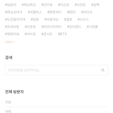
임윤아
목요특강
인터뷰
이선균
이찬원
컴백
화요초대석
넷플릭스
쌍쌍파티
KBS
아이브
도전꿈의무대
일본
아침마당
결혼
뉴진스
르세라핌
이준호
피프티피프티
킹더랜드
시청률
영화리뷰
아이유
콘서트
BTS
더보기
검색
전체 방문자
오늘
어제