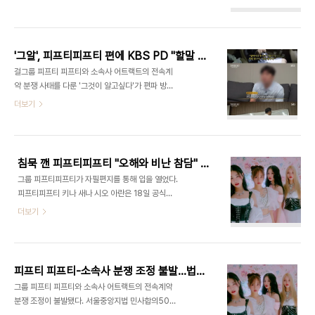
한다"고 밝혔다. 연제협 측은 22일 공식 보도자료를
수익금을 계산하는 촌극을 담으며 편파 보도 논란이
통해 "편파보도로 고통 받을 사건당사자와 오랜 시간
불거졌다. "저희의 진심을 알 수 있는 소중한 기회를
이뤄놓은 우리 대중문화산업의 위상이 이번 방송으
주심에 감사하다"는 멤버들의 자필 편지는..
로 인해 폄훼되지 않도록 ‘SBS’와 ‘그것이 알고 싶다’
'그알', 피프티피프티 편에 KBS PD "할말 잃었다"…게시판은 마비
제작진들의 공식적인 사과와 정정 보도를 강력히 촉
걸그룹 피프티 피프티와 소속사 어트랙트의 전속계
구한다"고 주장했다. 연제협 측은 SBS와 '그것이 알
약 분쟁 사태를 다룬 '그것이 알고싶다'가 편파 방송
고싶다' 제작진이 △방송의 공정성과 공익성을 상실
논란에 후폭풍을 겪고 있다. 19일 방송된 SBS '그것
더보기
하고, 현재 분쟁 중인 사건의 본질을 왜곡, 편파, 허위
이 알고 싶다'에서는 피프티 피프티의 전속계약 분쟁
사실을 보도함으로써, 국민의 공분 여론을 조장했고,
사태를 둘러싼 진실공방을 다뤘다. 전속계약 분쟁 사
△기획사의 자금조달 및 수익분배 과정을 도박판으
태를 다루는 과정에서 이미 나온 양측의 입장을 재탕
로 재연하여 선량한 제작자들의 기업 활동을 폄하..
하는 수준에 그쳤고, 본질과 상관없는 관계자들의 인
침묵 깬 피프티피프티 "오해와 비난 참담" 자필편지 공개
터뷰가 대거 방송을 탔다. 피프티 피프티의 팬이 "대
그룹 피프티피프티가 자필편지를 통해 입을 열었다.
표가 국민아빠라고 불리는 걸 이해할 수 없다"며 인
피프티피프티 키나 새나 시오 아란은 18일 공식
터뷰하고, 대학교수가 음원수익금을 계산하는 '촌
SNS를 개설한 뒤 자필 편지를 게재했다. 피프티피프
더보기
극'이 벌어졌다. 피프티 피프티 멤버들의 가족은 제작
티는 "눈덩이처럼 불어나는 오해와 비난 속 차마 말
진과의 인터뷰에서 "소속사 대표는 공포의 대상" "
로 표현할 수 없는 참담함을 느끼며 하루 하루 힘겨운
같은 분" "말씀은 돌아오라 하는데 모든 여론을 이렇
날들을 보내고 있다"며 "이러한 어려움 속에서도 우
게 만들고 모든 사람들이 옥죄고 돌아오라고 한다. ..
리는 반드시 밝혀내야 하는 진실이 있다고 생각한
피프티 피프티-소속사 분쟁 조정 불발…법원 "오해 풀라" 권고
다"고 입을 열었다. 피프티피프티는 "소속사와 관계
그룹 피프티 피프티와 소속사 어트랙트의 전속계약
에서 잘못된 방식으로 강요된 일들이 바로 잡히길 원
분쟁 조정이 불발됐다. 서울중앙지법 민사합의50부
하고 있다"며 "현재의 혼란스러운 상황과 고난을 극