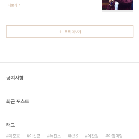
해 "이 엔터에서 부정한 적 없고 다른 어르신 선배들
더보기
참기만 하는 게 능사는 아닌 것 같다"며 "인신공격 그
에게 누를 끼쳐 본 적 없으며 공정과 상식 속에서 일
리고 비난 욕설 등은 잘 생각하시고 남기시길 바란
을 했다"며 최근 불거진 의혹을 정면으로 반박했다.
다"고 법적대응을 예고했다. 앞서 손승연과 전 소속
앞서 한 매체는 18일 MC몽이 다수 연예계 관계자와
사 분쟁 판결문이 6년 만에 소환되며, 과거 그룹 피
함께한 자리에서 엑소 카이, 백현을 꼭 데려오고 싶다
프..
목록 더보기
고 말한 녹취록을 입수했다고 보도했다. 보도에 따르
면 MC몽은 녹취록에서 "카이와 백현을 꼭 데려오고
싶다. 작업을 열심히 하고 있다"고 말했고, 엑소와
SM엔터테인먼트 간의 전속계약이 불평등하다고 주
장했다. 이에 MC몽의 법률대리인은 이같은 MC몽
의 카이·백현 관련 녹취록에 대해 "1년6개월여 전
MC몽과 지인들 사이에 이뤄졌던 사적인 대화를 안..
공지사항
최근 포스트
태그
이준호
이선균
뉴진스
KBS
이찬원
아침마당