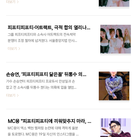
는 9일 피프티 피프티 멤버들이 소속사 어트랙트를
더보기
복하기 위해 앞으로도 매사 신중히 결정하며 나아갈
상대로 낸 전속계약 효력정지 가처분 소송 조정기일
것"이라 주장했다. 그러면서 이들은 "재판 과정에서
을 진행했다. 조정은 비공개로 열린다. 그룹 멤버 새
진실이 밝혀지고 우리의 정당한 권리가 보장될 것이
나·아란의 모친과 어트랙트 경영진, 양측의 법률 대리
라 기대한다. 실현을 위해 진실에 입각한 증거와 자료
인이 참석해 2시간 가량 비공개로 조정을 진행했지
를 수집해..
피프티피프티·어트랙트, 극적 합의 열리나…조정회부 결정
만 합의에 이르지 못해 일단 종결됐다. 다만 재판부가
그룹 피프티피프티와 소속사 어트랙트의 전속계약
오는 16일까지 당사자들끼리 개별적으로 만나 합의
분쟁이 조정 절차에 넘겨졌다. 서울중앙지법 민사합
점을 찾아보라고 권유하면서 양측의 합의 가능성은
의50부는 지난달 31일 피프티피프티가 어트랙트를
더보기
아직 열려있다. 조정회부는 법원이 양측 타협을 통해
상대로 낸 전속계약 효력정지 가처분 신청건을 조정
갈등을 해결하는 것이 바람직하다고 판단할 때 상호
에 회부했다. 조정기일은 미정이다. 조정회부는 법원
양해를 통해 소송을 해결하는 절차다. 조정이 이뤄지
이 양측 타협을 통해 갈등을 해결하는 것이 바람직하
지 않으면 법원이 강제 조정하며, 양측이 받아들이면
다고 판단할 때 상호 양해를 통해 소송을 해결하는 절
확정 판결 ..
손승연, '피프티피프티 닮은꼴' 뒤통수 의혹에 "두고볼 수 없다"
차다. 조정이 이뤄지지 않으면 법원이 강제 조정하며,
가수 손승연이 피프티피프티 프로듀서 안성일과 손
양측이 받아들이면 확정 판결 효력이 생기나 한쪽이
잡고 전 소속사를 뒤통수 쳤다는 의혹에 입을 열었다.
라도 받아들이지 않으면 다시 재판 절차로 들어간다.
손승연은 24일 자신의 인스타그램에 "일방적인 편
더보기
앞서 피프티피프티 멤버 새나, 키나, 아란, 시오는 지
집된 입장과 자료들만 보고 들으시고 욕하시는 분들
난 6월 19일 전속계약 효력 정지 가처분 신청을 서
은 최대한 그럴 수도 있다며 이해를 해 드리려고 노력
울중앙지방법원에 제기했다. 피프티피프티는 법무법
중입니다만 더 이상은 가만히 두고 볼 수가 없다"고
인을 통해 "어트랙트가 투명하지 않은 정산, 활동이
입을 열었다. 이어 손승연은 "힘든 시기에 저를 도와
어려운 건..
MC몽 "피프티피프티에 끼워맞추지 마라, 누 끼친 적 없다"(전문)
주신 스탭들, 많은 매니저 님들. 잠시나마 같이 일했
MC몽이 엑소 백현 템퍼링 논란에 대해 격하게 울분
던 분들만이라도 진실을 알고 계심에 지나간 일들에
을 토로했다. MC몽은 19일 자신의 인스타그램을 통
대해 함구하고 참고 넘어가는 게 맞다고 생각했는데