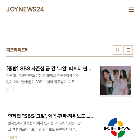
본문 바로가기
JOYNEWS24
피프티피프티
[종합] SBS 자존심 금 간 '그알' 피프티 편파논란→한매연·연제협 공동대응
한국매니지먼트연합(이하 한매연)과 한국연예제작자
협회(이하 연제협)이 SBS '그것이 알고싶다' 피프티
피프티 편 편파 보도 논란에 공동 대응을 시작하며 사
더보기
과와 정정보도를 요구했다. '그것이 알고싶다' 측은
별다른 입장을 밝히지 않은 채 유튜브에 올린 피프티
피프티 관련 영상을 일괄 비공개 처리했다. SBS '그
것이 알고싶다'는 19일 피프티피프티와 소속사 어트
연제협 "SBS·'그알', 왜곡·편파·허위보도…제작진 징계하라"(전문)
랙트, 더기버스의 전속계약 분쟁 사태를 둘러싼 진실
한국연예제작자협회(이하 연제협)이 SBS '그것이 알
공방이 담겼다. 하지만 '그알' 측이 진실을 파헤친 것
고싶다' 피프티피프티 편 편파보도 논란에 대해 "제
이 아니라 양측 입장만 재탕하는 데 그쳤고, 피프티피
작진들의 공식적인 사과와 정정 보도를 강력히 촉구
더보기
프티 팬이 출연해 대표를 험담하고, 대학 교수가 음원