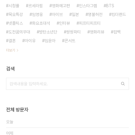
시청률
르세라핌
영화예고편
인스타그램
BTS
목요특강
임영웅
아이브
일본
명불허전
킹더랜드
넷플릭스
화요초대석
인터뷰
피프티피프티
도전꿈의무대
방탄소년단
쌍쌍파티
영화리뷰
컴백
결혼
아이유
임윤아
콘서트
더보기
검색
전체 방문자
오늘
어제